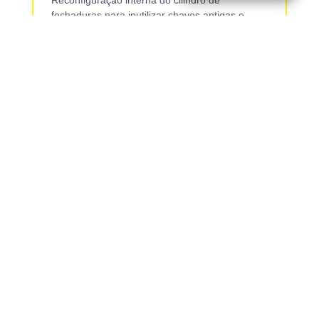
Reconfiguração interna do cilindro de
fechaduras para inutilizar chaves antigas e
garantir sua total tranquilidade.
Troca de Fechadura
Substituição de fechaduras quebradas,
desgastadas ou antigas por modelos novos
para elevar a proteção do seu imóvel.