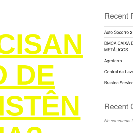
Recent 
RVIÇOS DE REFRIGERAÇÃO EM GERAL
CISAN
Auto Socorro 2
DMCA CAIXA 
METÁLICOS
Agroferro
O DE
Central da Lav
Brastec Servic
ISTÊN
Recent
No comments t