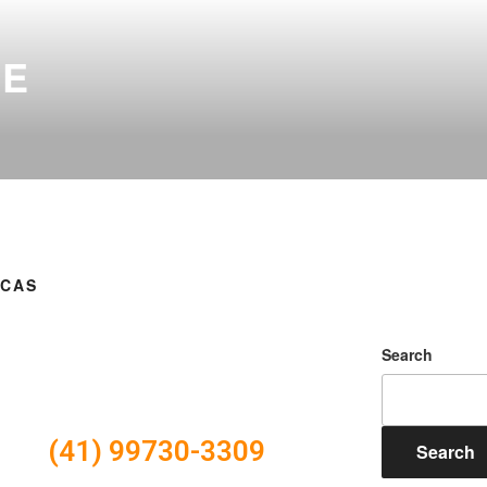
ME
ICAS
Search
(41) 99730-3309
Search