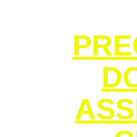
SE
PRE
D
ASS