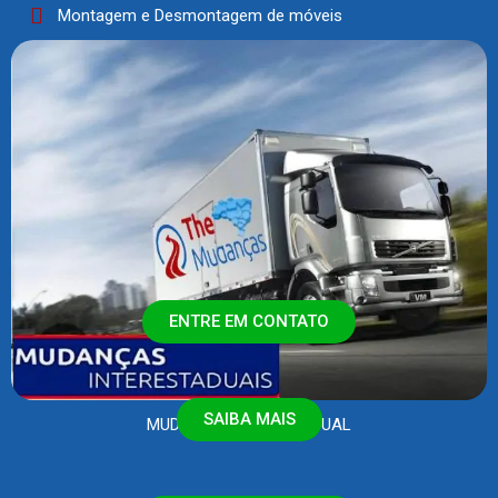
Montagem e Desmontagem de móveis
ENTRE EM CONTATO
SAIBA MAIS
MUDANÇA INTERESTADUAL